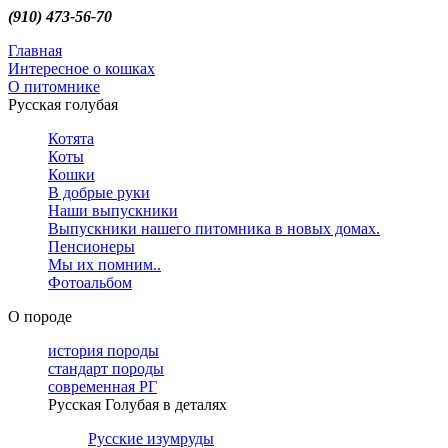
(910) 473-56-70
Главная
Интересное о кошках
О питомнике
Русская голубая
Котята
Коты
Кошки
В добрые руки
Наши выпускники
Выпускники нашего питомника в новых домах.
Пенсионеры
Мы их помним..
Фотоальбом
О породе
история породы
стандарт породы
современная РГ
Русская Голубая в деталях
Русские изумруды