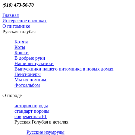
(910) 473-56-70
Главная
Интересное о кошках
О питомнике
Русская голубая
Котята
Коты
Кошки
В добрые руки
Наши выпускники
Выпускники нашего питомника в новых домах.
Пенсионеры
Мы их помним..
Фотоальбом
О породе
история породы
стандарт породы
современная РГ
Русская Голубая в деталях
Русские изумруды