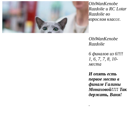
ObiWanKenobe
Razdolie и RC Lotar
Razdolie во
взрослом классе.
ObiWanKenobe
Razdolie
6 финалов из 6!!!!
1, 6, 7, 7, 8, 10-
места
И опять есть
первое место в
финале Галины
Монаховой!!!! Так
держать, Ваня!
.