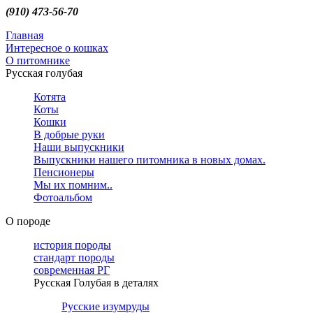
(910) 473-56-70
Главная
Интересное о кошках
О питомнике
Русская голубая
Котята
Коты
Кошки
В добрые руки
Наши выпускники
Выпускники нашего питомника в новых домах.
Пенсионеры
Мы их помним..
Фотоальбом
О породе
история породы
стандарт породы
современная РГ
Русская Голубая в деталях
Русские изумруды