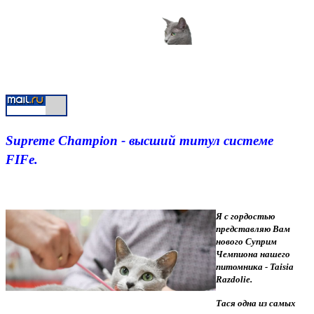
Supreme Champion - высший титул системе
FIFe.
Я с гордостью
представляю Вам
нового Суприм
Чемпиона нашего
питомника - Taisia
Razdolie.
Тася одна из самых