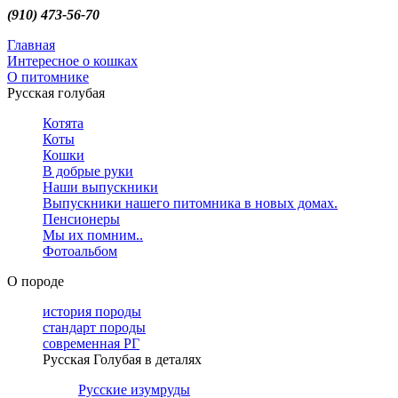
(910) 473-56-70
Главная
Интересное о кошках
О питомнике
Русская голубая
Котята
Коты
Кошки
В добрые руки
Наши выпускники
Выпускники нашего питомника в новых домах.
Пенсионеры
Мы их помним..
Фотоальбом
О породе
история породы
стандарт породы
современная РГ
Русская Голубая в деталях
Русские изумруды