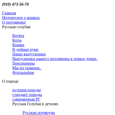
(910) 473-56-70
Главная
Интересное о кошках
О питомнике
Русская голубая
Котята
Коты
Кошки
В добрые руки
Наши выпускники
Выпускники нашего питомника в новых домах.
Пенсионеры
Мы их помним..
Фотоальбом
О породе
история породы
стандарт породы
современная РГ
Русская Голубая в деталях
Русские изумруды