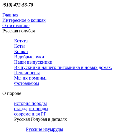
(910) 473-56-70
Главная
Интересное о кошках
О питомнике
Русская голубая
Котята
Коты
Кошки
В добрые руки
Наши выпускники
Выпускники нашего питомника в новых домах.
Пенсионеры
Мы их помним..
Фотоальбом
О породе
история породы
стандарт породы
современная РГ
Русская Голубая в деталях
Русские изумруды