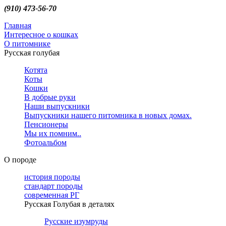
(910) 473-56-70
Главная
Интересное о кошках
О питомнике
Русская голубая
Котята
Коты
Кошки
В добрые руки
Наши выпускники
Выпускники нашего питомника в новых домах.
Пенсионеры
Мы их помним..
Фотоальбом
О породе
история породы
стандарт породы
современная РГ
Русская Голубая в деталях
Русские изумруды