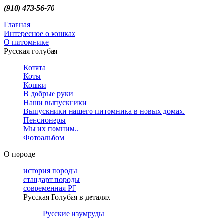
(910) 473-56-70
Главная
Интересное о кошках
О питомнике
Русская голубая
Котята
Коты
Кошки
В добрые руки
Наши выпускники
Выпускники нашего питомника в новых домах.
Пенсионеры
Мы их помним..
Фотоальбом
О породе
история породы
стандарт породы
современная РГ
Русская Голубая в деталях
Русские изумруды