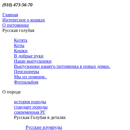
(910) 473-56-70
Главная
Интересное о кошках
О питомнике
Русская голубая
Котята
Коты
Кошки
В добрые руки
Наши выпускники
Выпускники нашего питомника в новых домах.
Пенсионеры
Мы их помним..
Фотоальбом
О породе
история породы
стандарт породы
современная РГ
Русская Голубая в деталях
Русские изумруды