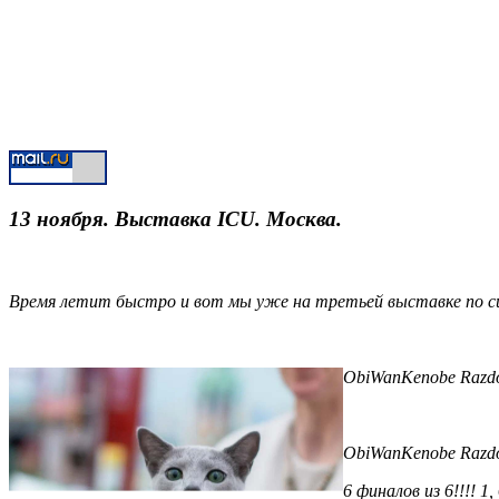
13 ноября. Выставка ICU. Москва.
Время летит быстро и вот мы уже на третьей выставке по с
ObiWanKenobe Razdol
ObiWanKenobe Razdo
6 финалов из 6!!!! 1, 