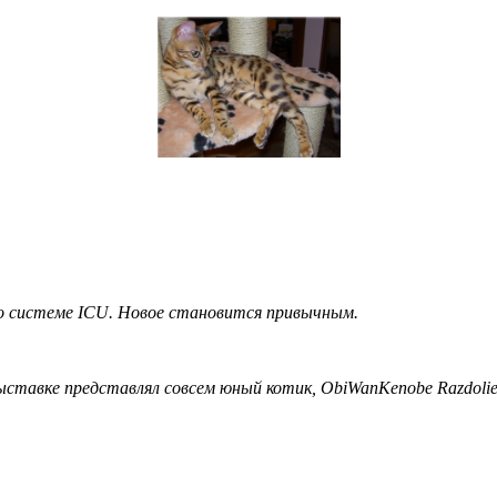
о системе ICU. Новое становится привычным.
тавке представлял совсем юный котик, ObiWanKenobe Razdolie и 