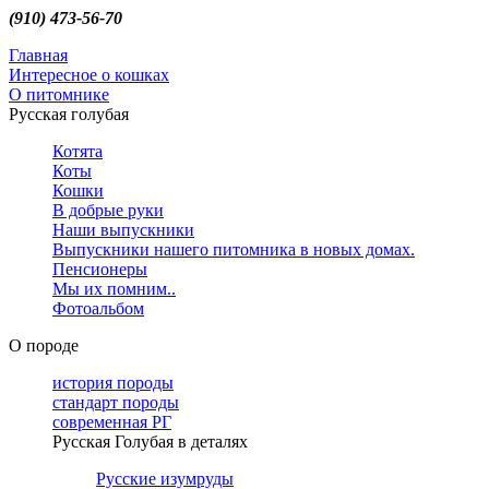
(910) 473-56-70
Главная
Интересное о кошках
О питомнике
Русская голубая
Котята
Коты
Кошки
В добрые руки
Наши выпускники
Выпускники нашего питомника в новых домах.
Пенсионеры
Мы их помним..
Фотоальбом
О породе
история породы
стандарт породы
современная РГ
Русская Голубая в деталях
Русские изумруды