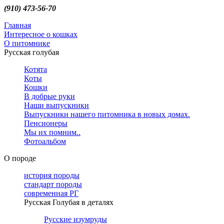
(910) 473-56-70
Главная
Интересное о кошках
О питомнике
Русская голубая
Котята
Коты
Кошки
В добрые руки
Наши выпускники
Выпускники нашего питомника в новых домах.
Пенсионеры
Мы их помним..
Фотоальбом
О породе
история породы
стандарт породы
современная РГ
Русская Голубая в деталях
Русские изумруды